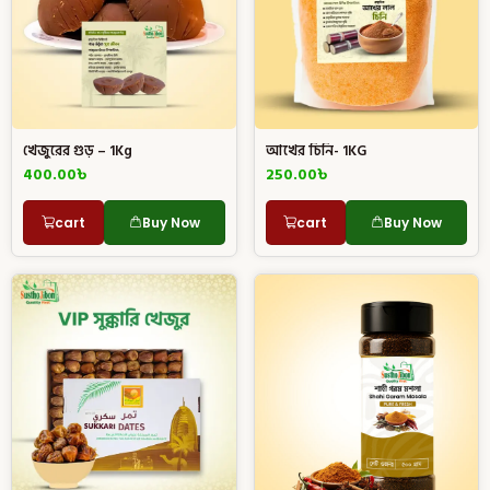
খেজুরের গুড় – 1Kg
আখের চিনি- 1KG
400.00
৳
250.00
৳
cart
Buy Now
cart
Buy Now