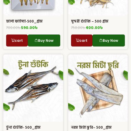
চ্যাপা ফাইস্যা-500_গ্রাম
সুন্দরী শুঁটকি – 500 গ্রাম
700.00
৳
590.00
৳
750.00
৳
400.00
৳
cart
Buy Now
cart
Buy Now
নরম মিঠা ছুরি– 500_গ্রাম
টুনা শুঁটকি- 500_গ্রাম