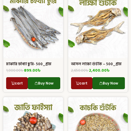
মাঝারি চইখ্যা ছুরি- 500_গ্রাম
আসল লাক্ষা শুঁটকি – 500_গ্রাম
1,000.00
৳
899.00
৳
2,650.00
৳
2,400.00
৳
cart
Buy Now
cart
Buy Now