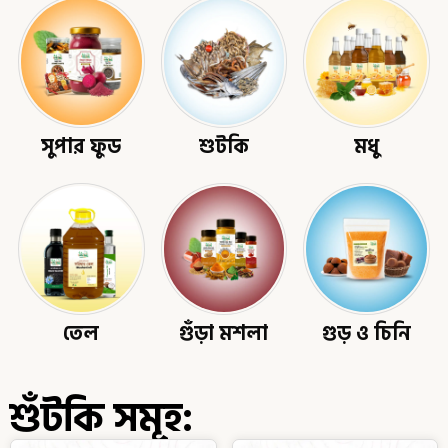
সুপার ফুড
শুটকি
মধু
তেল
গুঁড়া মশলা
গুড় ও চিনি
শুঁটকি সমূহ: