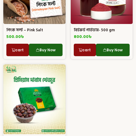
পিংক সল্ট – Pink Salt
বিটরুট পাউডার- 500 gm
500.00
৳
800.00
৳
cart
Buy Now
cart
Buy Now