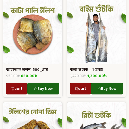
কাঁটাপালি ইলিশ- 500_গ্রাম
বাইম শুঁটকি – 1 কেজি
950.00
৳
650.00
৳
1,420.00
৳
1,300.00
৳
cart
Buy Now
cart
Buy Now