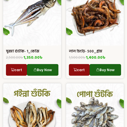
সুরমা শুঁটকি- 1_কেজি
লাল চিংড়ি- 500_গ্রাম
2,500.00
৳
1,350.00
৳
1,500.00
৳
1,400.00
৳
cart
Buy Now
cart
Buy Now