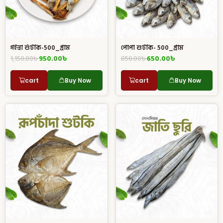
গইন্না শুঁটকি-500_গ্রাম
পোপা শুটকি- 500_গ্রাম
1,150.00
৳
950.00
৳
850.00
৳
650.00
৳
cart
Buy Now
cart
Buy Now