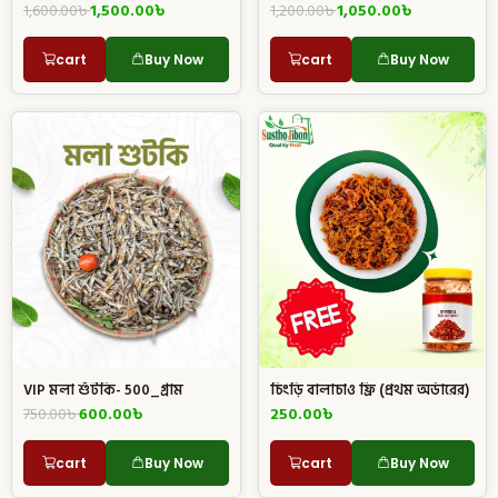
1,200.00
৳
1,050.00
৳
1,600.00
৳
1,500.00
৳
cart
Buy Now
cart
Buy Now
চিংড়ি বালাচাও ফ্রি (প্রথম অর্ডারের)
VIP মলা শুঁটকি- 500_গ্রাম
250.00
৳
750.00
৳
600.00
৳
cart
Buy Now
cart
Buy Now