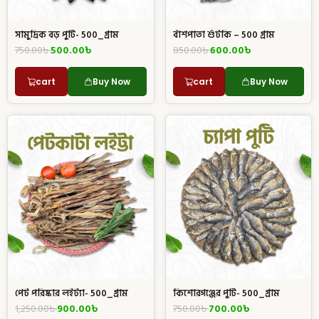
সামুদ্রিক বড় পুটি- 500_গ্রাম
বাঁশপাতা শুঁটকি – 500 গ্রাম
750.00
৳
500.00
৳
850.00
৳
600.00
৳
cart
Buy Now
cart
Buy Now
পেট পরিষ্কার লইট্যা- 500_গ্রাম
কিশোরগঞ্জের পুটি- 500_গ্রাম
1,250.00
৳
900.00
৳
750.00
৳
700.00
৳