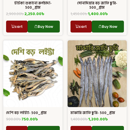
টাটকা শুকানো রূপচাঁদা-
সোনাদিয়ার বড় জাতি ছুরি-
500_গ্রাম
500_গ্রাম
2,900.00
৳
2,250.00
৳
1,450.00
৳
1,400.00
৳
cart
Buy Now
cart
Buy Now
মাঝারি জাতি ছুরি- 500_গ্রাম
দেশি বড় লইট্যা- 500_গ্রাম
1,400.00
৳
1,200.00
৳
900.00
৳
750.00
৳