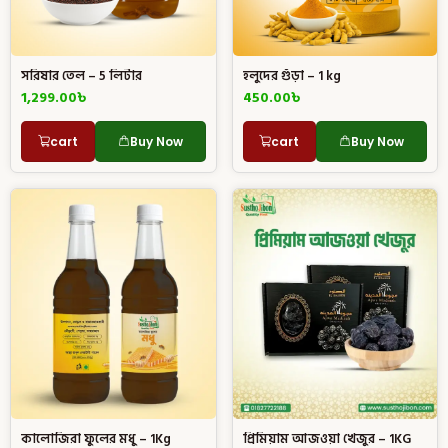
সরিষার তেল – 5 লিটার
হলুদের গুঁড়া – 1 kg
1,299.00
৳
450.00
৳
cart
Buy Now
cart
Buy Now
কালোজিরা ফুলের মধু – 1Kg
প্রিমিয়াম আজওয়া খেজুর – 1KG