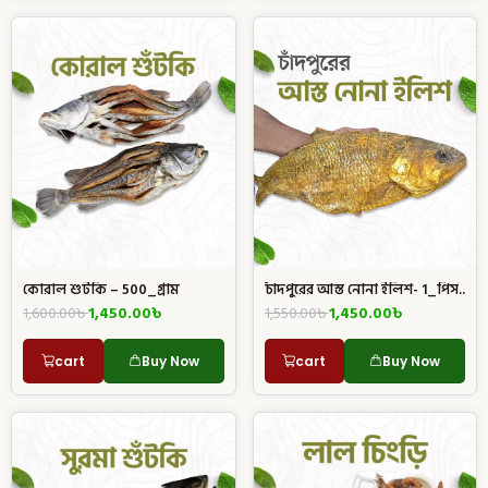
চাঁদপুরের আস্ত নোনা ইলিশ- 1_পিস..
কোরাল শুটকি – 500_গ্রাম
1,550.00
৳
1,450.00
৳
1,600.00
৳
1,450.00
৳
cart
Buy Now
cart
Buy Now