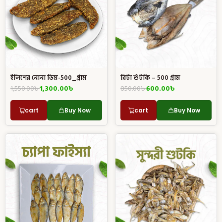
ইলিশের নোনা ডিম-500_গ্রাম
রিটা শুঁটকি – 500 গ্রাম
1,550.00
৳
1,300.00
৳
850.00
৳
600.00
৳
cart
Buy Now
cart
Buy Now