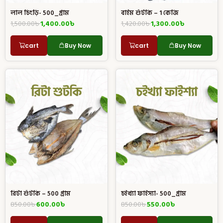
লাল চিংড়ি- 500_গ্রাম
বাইম শুঁটকি – 1 কেজি
1,500.00
৳
1,400.00
৳
1,420.00
৳
1,300.00
৳
cart
Buy Now
cart
Buy Now
রিটা শুঁটকি – 500 গ্রাম
চইখ্যা ফাইস্যা- 500_গ্রাম
850.00
৳
600.00
৳
850.00
৳
550.00
৳