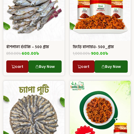
চিংড়ি বালাচাও- 500_গ্রাম
বাঁশপাতা শুঁটকি – 500 গ্রাম
1,000.00
৳
900.00
৳
850.00
৳
600.00
৳
cart
Buy Now
cart
Buy Now