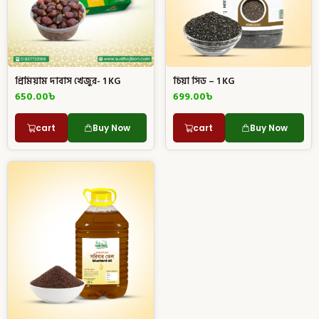
প্রিমিয়াম দাবাস খেজুর- 1 KG
চিয়া সিড – 1 KG
650.00
৳
699.00
৳
cart
Buy Now
cart
Buy Now