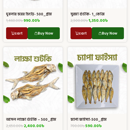
দুবলার চরের চিংড়ি- 500_গ্রাম
সুরমা শুঁটকি- 1_কেজি
1,460.00
৳
990.00
৳
2,500.00
৳
1,350.00
৳
cart
Buy Now
cart
Buy Now
চ্যাপা ফাইস্যা-500_গ্রাম
আসল লাক্ষা শুঁটকি – 500_গ্রাম
700.00
৳
590.00
৳
2,650.00
৳
2,400.00
৳