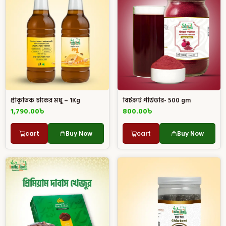
প্রাকৃতিক চাকের মধু – 1Kg
বিটরুট পাউডার- 500 gm
1,790.00
৳
800.00
৳
cart
Buy Now
cart
Buy Now