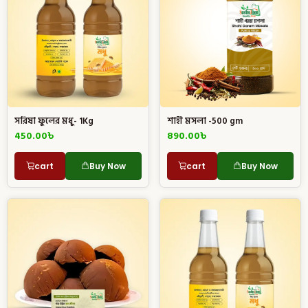
সরিষা ফুলের মধু- 1Kg
শাহী মসলা -500 gm
450.00
৳
890.00
৳
cart
Buy Now
cart
Buy Now