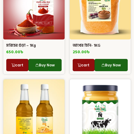
মরিচের গুঁড়া – 1Kg
আখের চিনি- 1KG
650.00
৳
250.00
৳
cart
Buy Now
cart
Buy Now