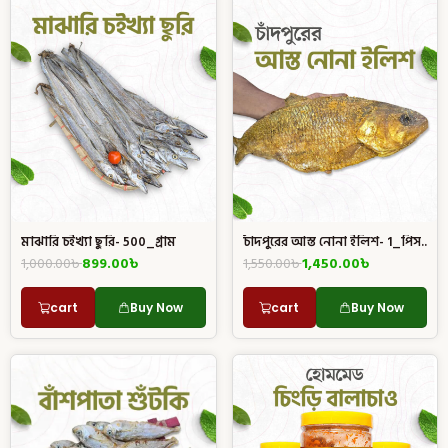
মাঝারি চইখ্যা ছুরি- 500_গ্রাম
চাঁদপুরের আস্ত নোনা ইলিশ- 1_পিস..
1,000.00
৳
899.00
৳
1,550.00
৳
1,450.00
৳
cart
Buy Now
cart
Buy Now