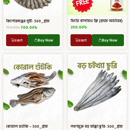
চিংড়ি বালাচাও ফ্রি (প্রথম অর্ডারের)
কিশোরগঞ্জের পুটি- 500_গ্রাম
250.00
৳
750.00
৳
700.00
৳
cart
Buy Now
cart
Buy Now
কোরাল শুটকি – 500_গ্রাম
লবণমুক্ত বড় চইক্কা ছুরি- 500_গ্রাম