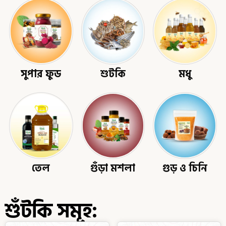
সুপার ফুড
শুটকি
মধু
তেল
গুঁড়া মশলা
গুড় ও চিনি
শুঁটকি সমূহ: