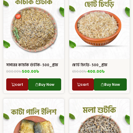
সাগরের কাচকি শুঁটকি- 500_গ্রাম
ছোট চিংড়ি- 500_গ্রাম
800.00
৳
500.00
৳
650.00
৳
400.00
৳
cart
Buy Now
cart
Buy Now