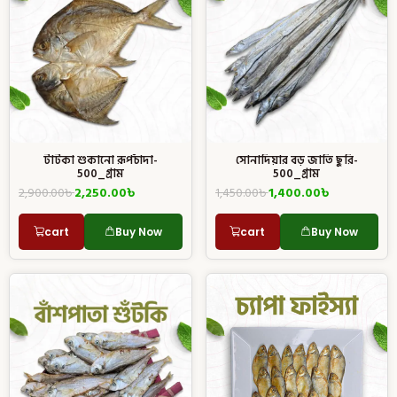
টাটকা শুকানো রূপচাঁদা-
সোনাদিয়ার বড় জাতি ছুরি-
500_গ্রাম
500_গ্রাম
2,900.00
৳
2,250.00
৳
1,450.00
৳
1,400.00
৳
cart
Buy Now
cart
Buy Now