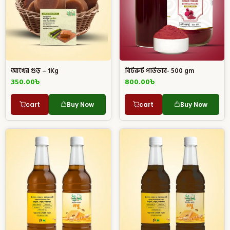
আখের গুড় – 1Kg
বিটরুট পাউডার- 500 gm
350.00
৳
800.00
৳
cart
Buy Now
cart
Buy Now