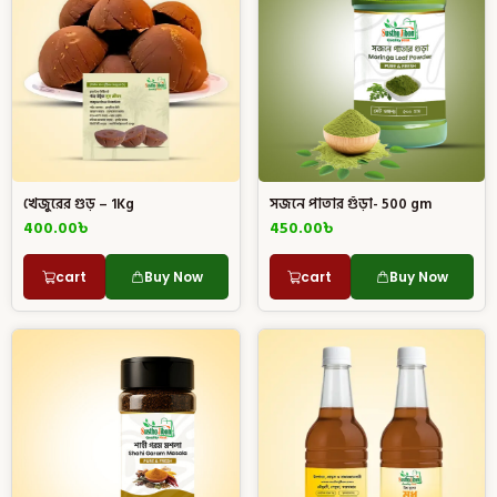
খেজুরের গুড় – 1Kg
সজনে পাতার গুঁড়া- 500 gm
400.00
৳
450.00
৳
cart
Buy Now
cart
Buy Now