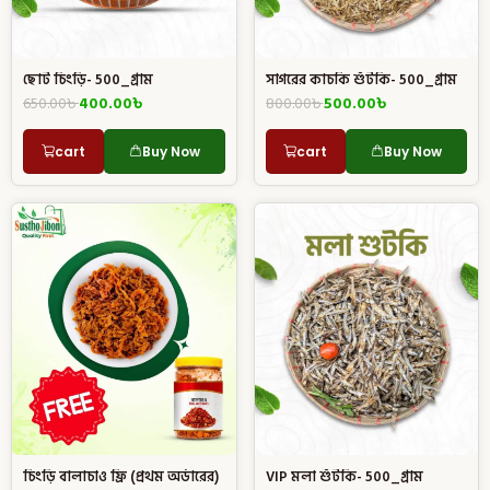
ছোট চিংড়ি- 500_গ্রাম
সাগরের কাচকি শুঁটকি- 500_গ্রাম
650.00
৳
400.00
৳
800.00
৳
500.00
৳
cart
Buy Now
cart
Buy Now
চিংড়ি বালাচাও ফ্রি (প্রথম অর্ডারের)
VIP মলা শুঁটকি- 500_গ্রাম