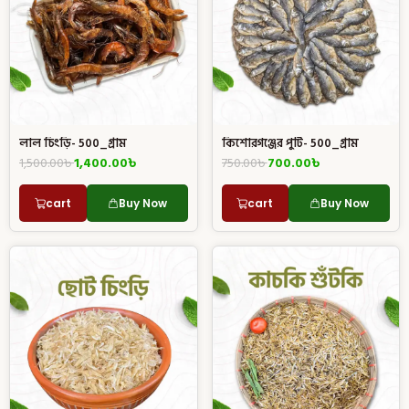
লাল চিংড়ি- 500_গ্রাম
কিশোরগঞ্জের পুটি- 500_গ্রাম
1,500.00
৳
1,400.00
৳
750.00
৳
700.00
৳
cart
Buy Now
cart
Buy Now