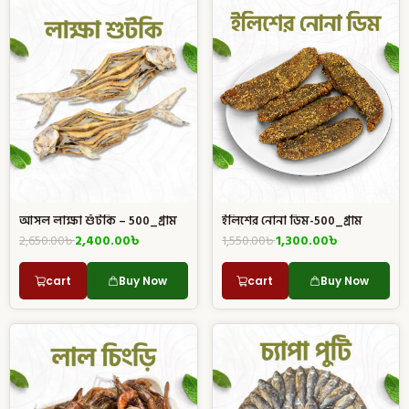
ইলিশের নোনা ডিম-500_গ্রাম
আসল লাক্ষা শুঁটকি – 500_গ্রাম
1,550.00
৳
1,300.00
৳
2,650.00
৳
2,400.00
৳
cart
Buy Now
cart
Buy Now