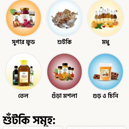
সুপার ফুড
শুটকি
মধু
তেল
গুঁড়া মশলা
গুড় ও চিনি
শুঁটকি সমূহ: