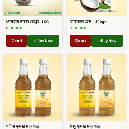
প্রিমিয়াম দাবাস খেজুর- 1 KG
নারিকেল তেল – 500gm
650.00
৳
790.00
৳
cart
Buy Now
cart
Buy Now
সরিষা ফুলের মধু- 1Kg
লিচু ফুলের মধু- 1Kg