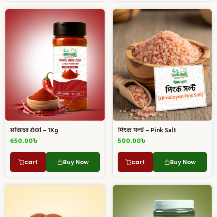
মরিচের গুঁড়া – 1Kg
পিংক সল্ট – Pink Salt
650.00
৳
500.00
৳
cart
Buy Now
cart
Buy Now