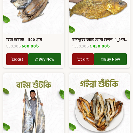
চাঁদপুরের আস্ত নোনা ইলিশ- 1_পিস..
রিটা শুঁটকি – 500 গ্রাম
1,550.00
৳
1,450.00
৳
850.00
৳
600.00
৳
cart
Buy Now
cart
Buy Now