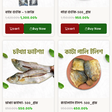
গইন্না শুঁটকি-500_গ্রাম
বাইম শুঁটকি – 1 কেজি
1,150.00
৳
950.00
৳
1,420.00
৳
1,300.00
৳
cart
Buy Now
cart
Buy Now
চইখ্যা ফাইস্যা- 500_গ্রাম
কাঁটাপালি ইলিশ- 500_গ্রাম
850.00
৳
550.00
৳
950.00
৳
650.00
৳