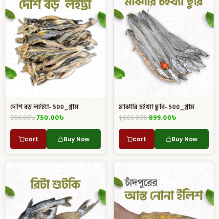
মাঝারি চইখ্যা ছুরি- 500_গ্রাম
দেশি বড় লইট্যা- 500_গ্রাম
1,000.00
৳
899.00
৳
900.00
৳
750.00
৳
cart
Buy Now
cart
Buy Now