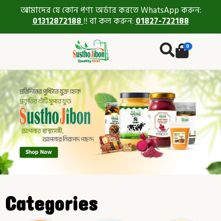
আমাদের যে কোন পণ্য অর্ডার করতে WhatsApp করুন:
01312872188
!! বা কল করুন:
01827-722188
0
Categories