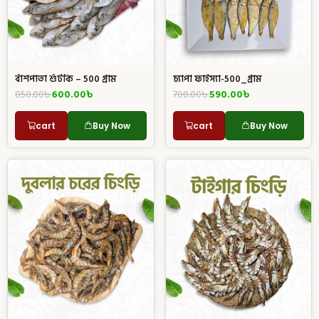
চ্যাপা ফাইস্যা-500_গ্রাম
বাঁশপাতা শুঁটকি – 500 গ্রাম
700.00
৳
590.00
৳
850.00
৳
600.00
৳
cart
Buy Now
cart
Buy Now