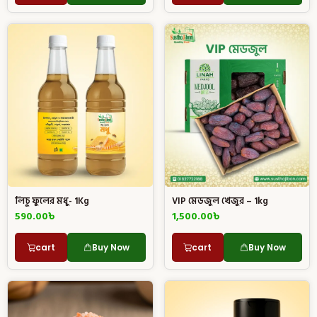
লিচু ফুলের মধু- 1Kg
VIP মেডজুল খেজুর – 1kg
590.00
৳
1,500.00
৳
cart
Buy Now
cart
Buy Now