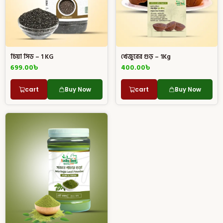
চিয়া সিড – 1 KG
খেজুরের গুড় – 1Kg
699.00
৳
400.00
৳
cart
Buy Now
cart
Buy Now