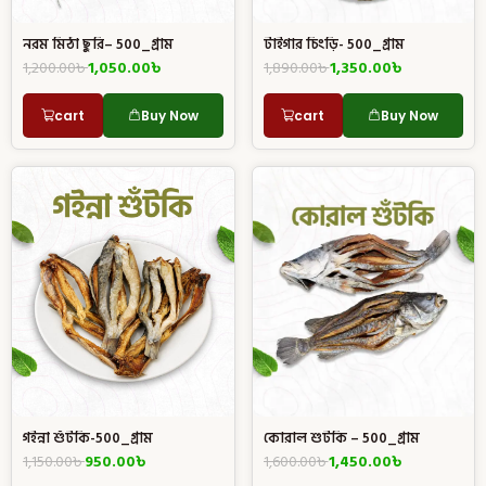
নরম মিঠা ছুরি– 500_গ্রাম
টাইগার চিংড়ি- 500_গ্রাম
1,200.00
৳
1,050.00
৳
1,890.00
৳
1,350.00
৳
cart
Buy Now
cart
Buy Now
গইন্না শুঁটকি-500_গ্রাম
কোরাল শুটকি – 500_গ্রাম
1,150.00
৳
950.00
৳
1,600.00
৳
1,450.00
৳