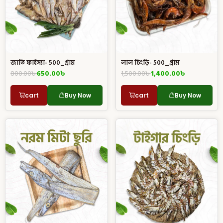
জাতি ফাইস্যা- 500_গ্রাম
লাল চিংড়ি- 500_গ্রাম
800.00
৳
650.00
৳
1,500.00
৳
1,400.00
৳
cart
Buy Now
cart
Buy Now