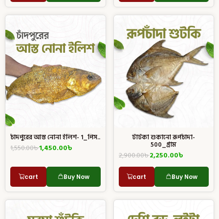
চাঁদপুরের আস্ত নোনা ইলিশ- 1_পিস..
টাটকা শুকানো রূপচাঁদা-
500_গ্রাম
1,550.00
৳
1,450.00
৳
2,900.00
৳
2,250.00
৳
cart
Buy Now
cart
Buy Now