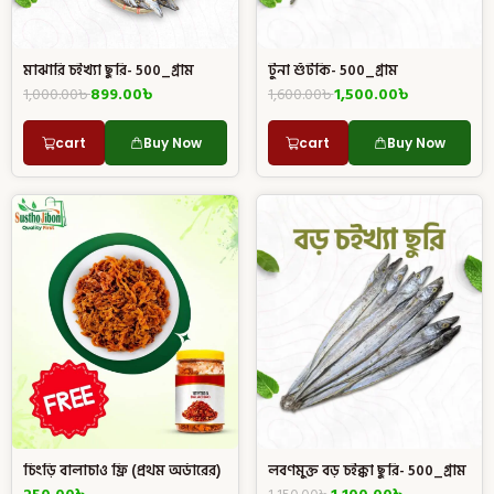
মাঝারি চইখ্যা ছুরি- 500_গ্রাম
টুনা শুঁটকি- 500_গ্রাম
1,000.00
৳
899.00
৳
1,600.00
৳
1,500.00
৳
cart
Buy Now
cart
Buy Now
চিংড়ি বালাচাও ফ্রি (প্রথম অর্ডারের)
লবণমুক্ত বড় চইক্কা ছুরি- 500_গ্রাম