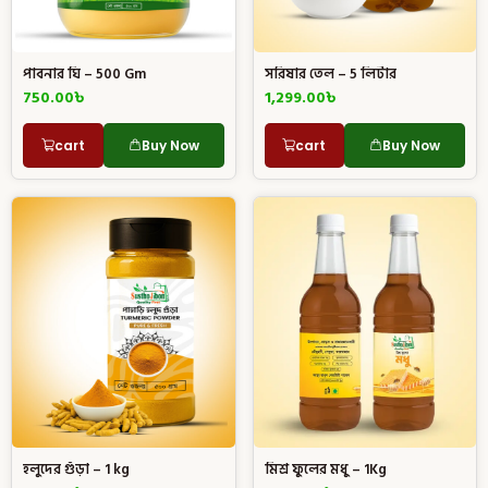
পাবনার ঘি – 500 Gm
সরিষার তেল – 5 লিটার
750.00
৳
1,299.00
৳
cart
Buy Now
cart
Buy Now
হলুদের গুঁড়া – 1 kg
মিশ্র ফুলের মধু – 1Kg