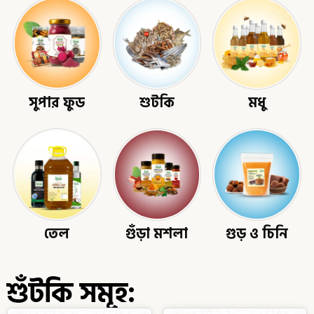
সুপার ফুড
শুটকি
মধু
তেল
গুঁড়া মশলা
গুড় ও চিনি
শুঁটকি সমূহ: