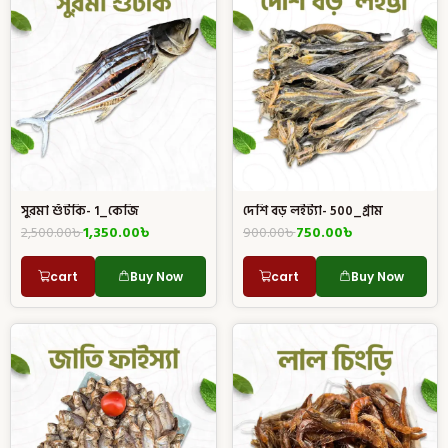
সুরমা শুঁটকি- 1_কেজি
দেশি বড় লইট্যা- 500_গ্রাম
2,500.00
৳
1,350.00
৳
900.00
৳
750.00
৳
cart
Buy Now
cart
Buy Now