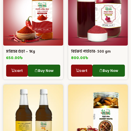
মরিচের গুঁড়া – 1Kg
বিটরুট পাউডার- 500 gm
650.00
৳
800.00
৳
cart
Buy Now
cart
Buy Now