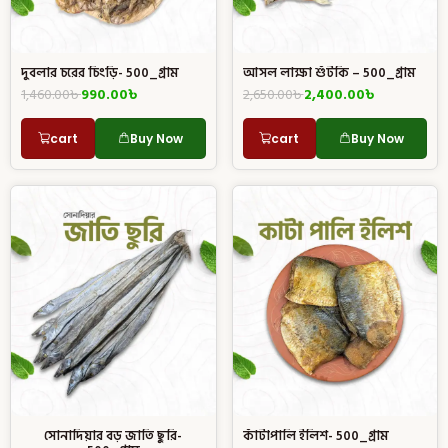
দুবলার চরের চিংড়ি- 500_গ্রাম
আসল লাক্ষা শুঁটকি – 500_গ্রাম
1,460.00
৳
990.00
৳
2,650.00
৳
2,400.00
৳
cart
Buy Now
cart
Buy Now
সোনাদিয়ার বড় জাতি ছুরি-
কাঁটাপালি ইলিশ- 500_গ্রাম