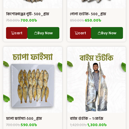
কিশোরগঞ্জের পুটি- 500_গ্রাম
পোপা শুটকি- 500_গ্রাম
750.00
৳
700.00
৳
850.00
৳
650.00
৳
cart
Buy Now
cart
Buy Now
চ্যাপা ফাইস্যা-500_গ্রাম
বাইম শুঁটকি – 1 কেজি
700.00
৳
590.00
৳
1,420.00
৳
1,300.00
৳