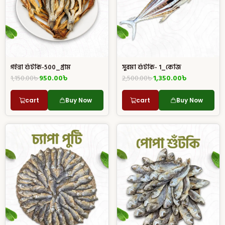
গইন্না শুঁটকি-500_গ্রাম
সুরমা শুঁটকি- 1_কেজি
1,150.00
৳
950.00
৳
2,500.00
৳
1,350.00
৳
cart
Buy Now
cart
Buy Now