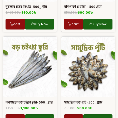
দুবলার চরের চিংড়ি- 500_গ্রাম
বাঁশপাতা শুঁটকি – 500 গ্রাম
1,460.00
৳
990.00
৳
850.00
৳
600.00
৳
cart
Buy Now
cart
Buy Now
লবণমুক্ত বড় চইক্কা ছুরি- 500_গ্রাম
সামুদ্রিক বড় পুটি- 500_গ্রাম
1,150.00
৳
1,100.00
৳
750.00
৳
500.00
৳