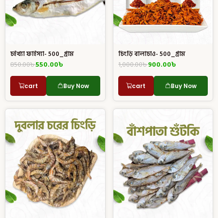
চিংড়ি বালাচাও- 500_গ্রাম
চইখ্যা ফাইস্যা- 500_গ্রাম
1,000.00
৳
900.00
৳
850.00
৳
550.00
৳
cart
Buy Now
cart
Buy Now