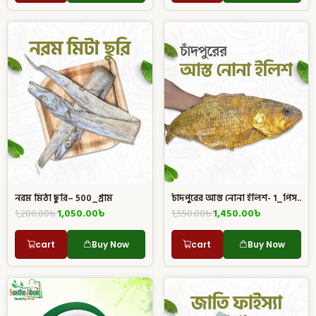
নরম মিঠা ছুরি– 500_গ্রাম
চাঁদপুরের আস্ত নোনা ইলিশ- 1_পিস..
1,200.00
৳
1,050.00
৳
1,550.00
৳
1,450.00
৳
cart
Buy Now
cart
Buy Now