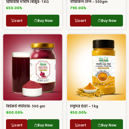
প্রিমিয়াম দাবাস খেজুর- 1 KG
নারিকেল তেল – 500gm
650.00
৳
790.00
৳
cart
Buy Now
cart
Buy Now
বিটরুট পাউডার- 500 gm
হলুদের গুঁড়া – 1 kg
800.00
৳
450.00
৳
cart
Buy Now
cart
Buy Now