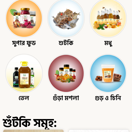
সুপার ফুড
শুটকি
মধু
তেল
গুঁড়া মশলা
গুড় ও চিনি
শুঁটকি সমূহ: