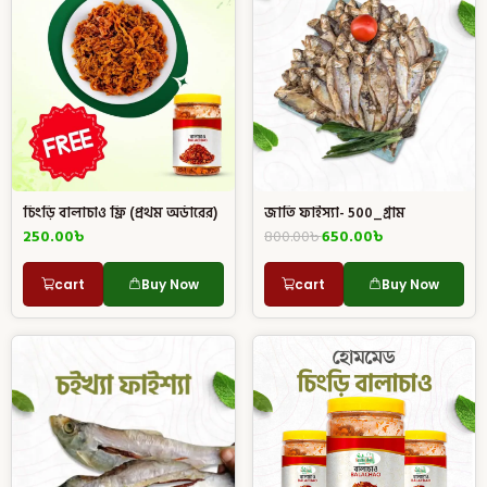
চিংড়ি বালাচাও ফ্রি (প্রথম অর্ডারের)
জাতি ফাইস্যা- 500_গ্রাম
250.00
৳
800.00
৳
650.00
৳
cart
Buy Now
cart
Buy Now