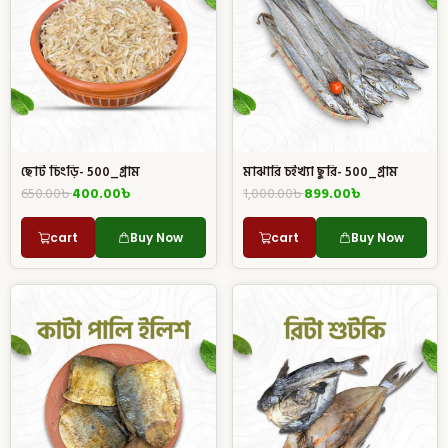
মাঝারি চইখ্যা ছুরি- 500_গ্রাম
ছোট চিংড়ি- 500_গ্রাম
1,000.00
৳
899.00
৳
650.00
৳
400.00
৳
cart
Buy Now
cart
Buy Now