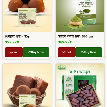
খেজুরের গুড় – 1Kg
সজনে পাতার গুঁড়া- 500 gm
400.00
৳
450.00
৳
cart
Buy Now
cart
Buy Now