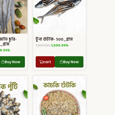
জাতি ছুরি-
টুনা শুঁটকি- 500_গ্রাম
_গ্রাম
1,600.00
৳
1,500.00
৳
00.00
৳
Buy Now
cart
Buy Now