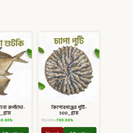
নো রূপচাঁদা-
কিশোরগঞ্জের পুটি-
_গ্রাম
500_গ্রাম
50.00
৳
750.00
৳
700.00
৳