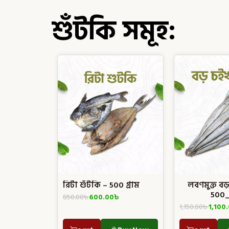
শুঁটকি সমূহ:
রিটা শুঁটকি – 500 গ্রাম
লবণমুক্ত বড় 
500_গ
850.00
৳
600.00
৳
1,150.00
৳
1,100