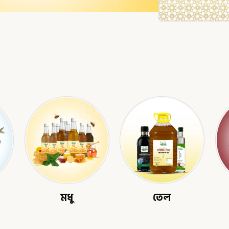
মধু
তেল