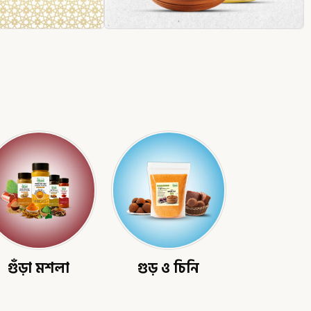
গুঁড়া মশলা
গুড় ও চিনি