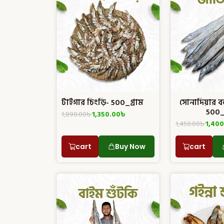
টাইগার চিংড়ি- 500_গ্রাম
সোনাদিয়ার বড়
500_গ
1,890.00
৳
1,350.00
৳
1,450.00
৳
1,400
cart
Buy Now
cart