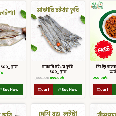
- 500_গ্রাম
মাঝারি চইখ্যা ছুরি-
চিংড়ি বালাচ
500_গ্রাম
অর্
0
৳
1,000.00
৳
899.00
৳
250.00
৳
Buy Now
cart
Buy Now
cart