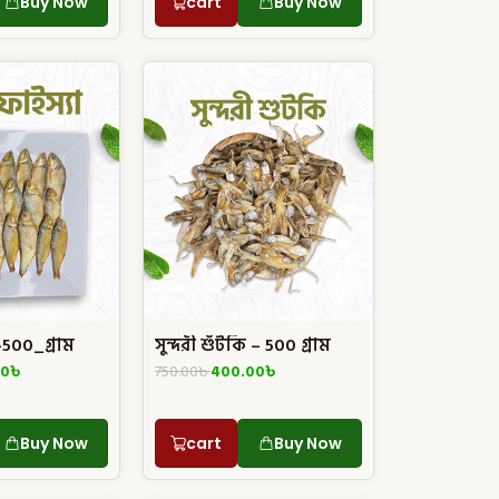
Buy Now
cart
Buy Now
া-500_গ্রাম
সুন্দরী শুঁটকি – 500 গ্রাম
00
৳
750.00
৳
400.00
৳
Buy Now
cart
Buy Now