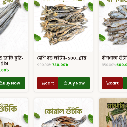
 জাতি ছুরি-
দেশি বড় লইট্যা- 500_গ্রাম
বাঁশপাতা শুঁট
্রাম
900.00
৳
750.00
৳
850.00
৳
600.
.00
৳
Buy Now
cart
Buy Now
cart