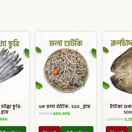
চইক্কা ছুরি-
VIP মলা শুঁটকি- 500_গ্রাম
টাটকা শুকা
্রাম
500
750.00
৳
600.00
৳
.00
৳
2,900.00
৳
2,2