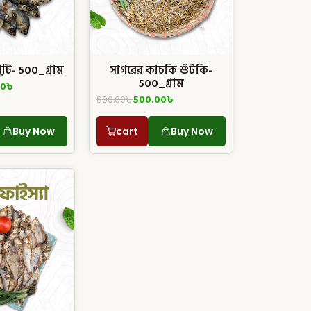
পুটি- 500_গ্রাম
সাগরের কাচকি শুঁটকি-
500_গ্রাম
00
৳
800.00
৳
500.00
৳
Buy Now
cart
Buy Now