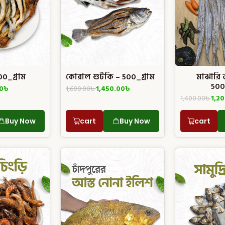
500_গ্রাম
কোরাল শুটকি – 500_গ্রাম
মাঝারি 
500
0
৳
1,600.00
৳
1,450.00
৳
1,400.00
৳
1,2
Buy Now
cart
Buy Now
cart