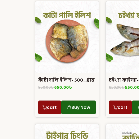
কাঁটাপালি ইলিশ- 500_গ্রাম
চইখ্যা ফাইস্যা
950.00
৳
650.00
৳
850.00
৳
550.0
cart
Buy Now
cart