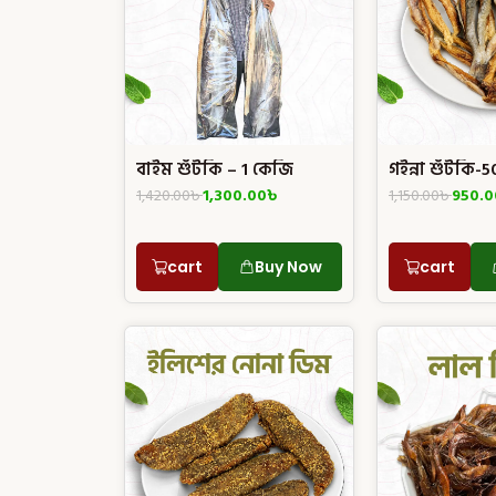
বাইম শুঁটকি – 1 কেজি
গইন্না শুঁটকি-
1,420.00
৳
1,300.00
৳
1,150.00
৳
950.0
cart
Buy Now
cart