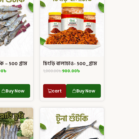
কি – 500 গ্রাম
চিংড়ি বালাচাও- 500_গ্রাম
00
৳
1,000.00
৳
900.00
৳
Buy Now
cart
Buy Now