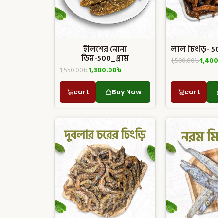
ইলিশের নোনা
লাল চিংড়ি- 50
ডিম-500_গ্রাম
1,500.00
৳
1,400
1,550.00
৳
1,300.00
৳
cart
Buy Now
cart