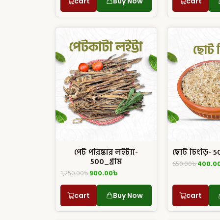
cart
Buy Now
cart
পেট পরিষ্কার লইট্যা-
ছোট চিংড়ি- 50
500_গ্রাম
650.00
৳
400.0
1,250.00
৳
900.00
৳
cart
Buy Now
cart