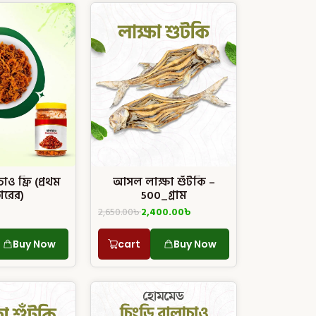
াও ফ্রি (প্রথম
আসল লাক্ষা শুঁটকি –
ডারের)
500_গ্রাম
2,650.00
৳
2,400.00
৳
Buy Now
cart
Buy Now