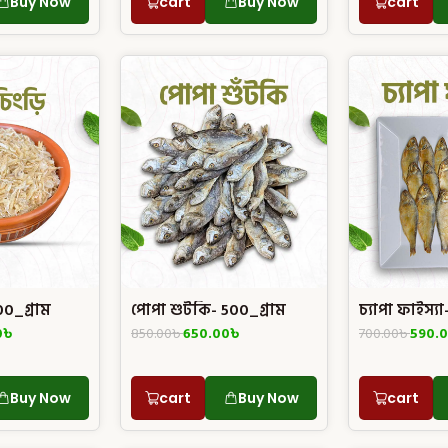
Buy Now
cart
Buy Now
cart
0_গ্রাম
পোপা শুটকি- 500_গ্রাম
চ্যাপা ফাইস্য
0
৳
850.00
৳
650.00
৳
700.00
৳
590.
Buy Now
cart
Buy Now
cart