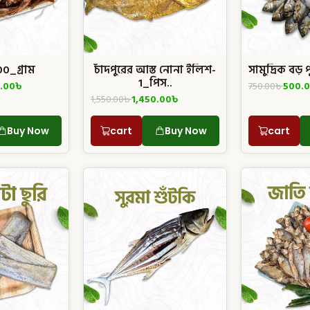
0_গ্রাম
চাঁদপুরের আস্ত নোনা ইলিশ-
সামুদ্রিক বড় 
1_পিস..
.00
৳
750.00
৳
500.
1,550.00
৳
1,450.00
৳
Buy Now
cart
Buy Now
cart