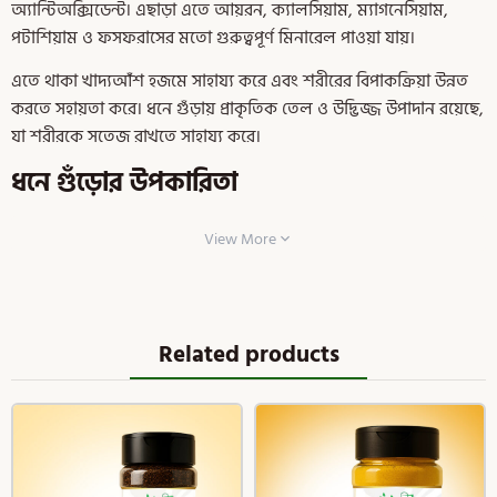
অ্যান্টিঅক্সিডেন্ট। এছাড়া এতে আয়রন, ক্যালসিয়াম, ম্যাগনেসিয়াম,
পটাশিয়াম ও ফসফরাসের মতো গুরুত্বপূর্ণ মিনারেল পাওয়া যায়।
এতে থাকা খাদ্যআঁশ হজমে সাহায্য করে এবং শরীরের বিপাকক্রিয়া উন্নত
করতে সহায়তা করে। ধনে গুঁড়ায় প্রাকৃতিক তেল ও উদ্ভিজ্জ উপাদান রয়েছে,
যা শরীরকে সতেজ রাখতে সাহায্য করে।
ধনে গুঁড়োর উপকারিতা
১. হজমশক্তি উন্নত করে —
ধনিয়া পাতার গুঁড়া হজমে সাহায্য করে এবং
View More
বুক জ্বালাপোড়া, গ্যাস্ট্রাইটিস এবং ফোলাভাব দূর করতে পারে।
২. রোগ প্রতিরোধ ক্ষমতা বাড়ায় —
অ্যান্টিঅক্সিডেন্ট এবং ভিটামিন
সমৃদ্ধ, এটি ভাইরাস এবং ব্যাকটেরিয়া থেকে শরীরকে রক্ষা করে।
Related products
৩. ডায়াবেটিস নিয়ন্ত্রণে সাহায্য করে –
– এটি রক্তে শর্করার মাত্রা নিয়ন্ত্রণে
সাহায্য করে, যা ডায়াবেটিস রোগীদের উপকার করে।
৪. রক্তচাপ নিয়ন্ত্রণ করে —
ধনে গুঁড়ো স্বাভাবিক রক্তচাপ বজায় রাখে এবং
এর প্রাকৃতিক উপাদানের কারণে হৃদরোগের ঝুঁকি কমায়।